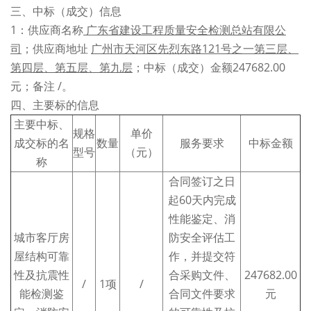
三、中标（成交）信息
1：供应商名称
广东省建设工程质量安全检测总站有限公
司
；供应商地址
广州市天河区先烈东路121号之一第三层、
第四层、第五层、第九层
；中标（成交）金额247682.00
元；备注 /。
四、主要标的信息
主要中标、
规格
单价
成交标的名
数量
服务要求
中标金额
型号
（元）
称
合同签订之日
起60天内完成
性能鉴定、消
城市客厅房
防安全评估工
屋结构可靠
作，并提交符
性及抗震性
合采购文件、
247682.00
/
1项
/
能检测鉴
合同文件要求
元