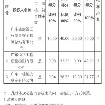
推
过资
得分
得分
得分
得分
序
荐
投标人名称
格、符
号
排
比例
比例
比例
合性审
100%
名
10
%
60
%
30
%
查
广东省建设工
程质量安全检
1
是
10.00
40.00
30.00
80.00
1
测总站有限公
司
广东恒正工程
2
质量检测有限
是
9.98
33.33
0.00
43.31
3
公司
广东一佳检测
3
是
9.94
38.33
13.50
61.77
2
鉴定有限公司
九、凡对本次公告内容提出询问，请按以下方式联系。
1.采购人信息