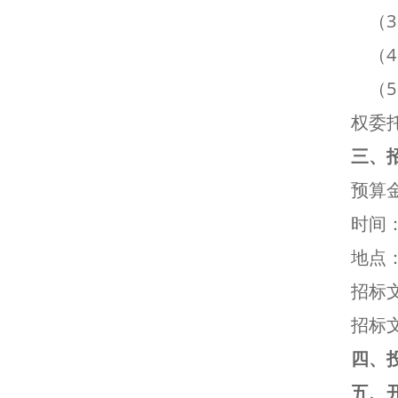
（3
（4
（5
权委
三、
预算金
时间：
地点
招标文
招标
四、
五、