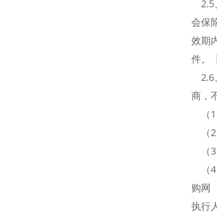
2.
会保
效期
件。【
2.
商，
（1
（2
（3
（4）
购网（
执行