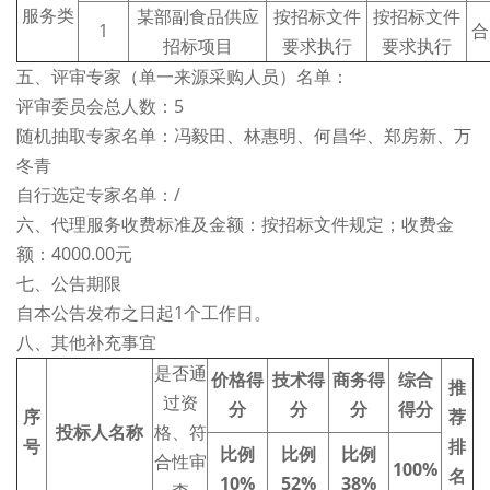
服务类
某部副食品供应
按招标文件
按招标文件
1
合
招标项目
要求执行
要求执行
五、评审专家（单一来源采购人员）名单：
评审委员会总人数：5
随机抽取专家名单：冯毅田、林惠明、何昌华、郑房新、万
冬青
自行选定专家名单：/
六、代理服务收费标准及金额：按招标文件规定；收费金
额：4000.00元
七、公告期限
自本公告发布之日起1个工作日。
八、其他补充事宜
是否通
价格得
技术得
商务得
综合
推
过资
分
分
分
得分
序
荐
投标人名称
格、符
号
排
比例
比例
比例
合性审
100%
名
10
%
52
%
38
%